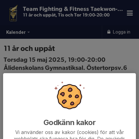
Team Fighting & Fitness Taekwon-Do
11 år och uppåt, Tis och Tor 19:00-20:00
Logga in
Kalender
11 år och uppåt
Torsdag 15 maj 2025, 19:00-20:00
Ålidenskolans Gymnastiksal. Östertorpsv.6
Samling: 19:00, Ingång från Rundvägen, vid
grusplanen
Godkänn kakor
Vi använder oss av kakor (cookies) för att vår
webbplats ska fungera bra för dig. De används