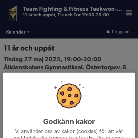
Team Fighting & Fitness Taekwon-Do
11 år och uppåt, Tis och Tor 19:00-20:00
Logga in
Kalender
11 år och uppåt
Tisdag 27 maj 2025, 19:00-20:00
Ålidenskolans Gymnastiksal. Östertorpsv.6
Samling: 19:00, Ingång från Rundvägen, vid
grusplanen
Godkänn kakor
Vi använder oss av kakor (cookies) för att vår
webbplats ska fungera bra för dig. De används