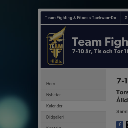
Team Fighting & Fitness Taekwon-Do
G
Team Figh
7-10 år, Tis och Tor
7-1
Hem
Tor
Nyheter
Åli
Kalender
Samli
Bildgalleri