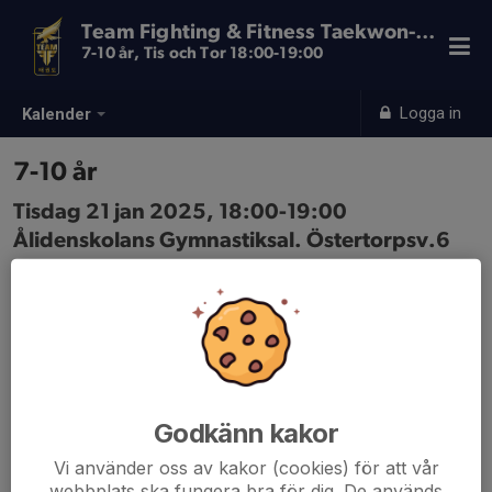
Team Fighting & Fitness Taekwon-Do
7-10 år, Tis och Tor 18:00-19:00
Logga in
Kalender
7-10 år
Tisdag 21 jan 2025, 18:00-19:00
Ålidenskolans Gymnastiksal. Östertorpsv.6
Samling: 18:00, Ingång från Rundvägen, vid
grusplanen
Godkänn kakor
Vi använder oss av kakor (cookies) för att vår
webbplats ska fungera bra för dig. De används