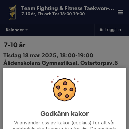
Team Fighting & Fitness Taekwon-Do
7-10 år, Tis och Tor 18:00-19:00
Logga in
Kalender
7-10 år
Tisdag 18 mar 2025, 18:00-19:00
Ålidenskolans Gymnastiksal. Östertorpsv.6
Samling: 18:00, Ingång från Rundvägen, vid
grusplanen
Godkänn kakor
Vi använder oss av kakor (cookies) för att vår
webbplats ska fungera bra för dig. De används