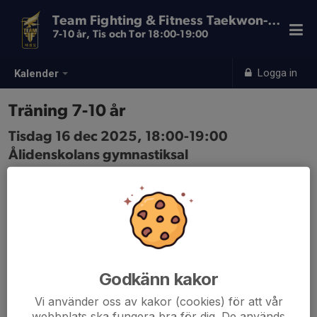
Team Fighting & Fitness Taekwon-Do
7-10 år, Tis och Tor 18:00-19:00
Logga in
Kalender
Träning 7-10 år
Tisdag 16 dec 2025, 18:00-19:00
Ålidenskolans gymnastiksal
Samling: 18:00
Godkänn kakor
Vi använder oss av kakor (cookies) för att vår
webbplats ska fungera bra för dig. De används