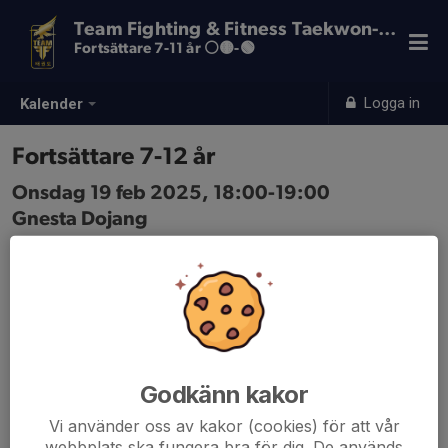
Team Fighting & Fitness Taekwon-Do
Fortsättare 7-11 år ⚪️🟡-🟢
Logga in
Kalender
Fortsättare 7-12 år
Onsdag 19 feb 2025, 18:00-19:00
Gnesta Dojang
Samling: 18:00
Godkänn kakor
Vi använder oss av kakor (cookies) för att vår
webbplats ska fungera bra för dig. De används