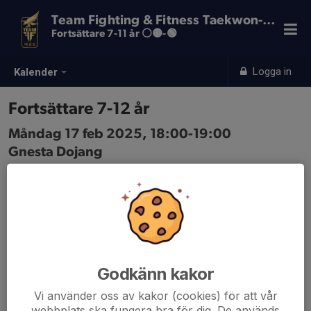
Team Fighting & Fitness Taekwon-Do
Fortsättare 7-11 år ⚪️🟡-🟢
Logga in
Kalender
Fortsättare 7-12 år
Måndag 17 feb 2025, 18:00-19:00
Gnesta Dojang
Samling: 18:00
Godkänn kakor
Vi använder oss av kakor (cookies) för att vår
webbplats ska fungera bra för dig. De används