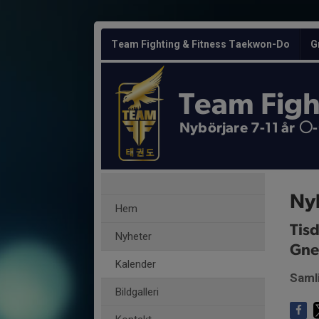
Team Fighting & Fitness Taekwon-Do
G
Team Figh
Nybörjare 7-11 år ⚪️
Nyb
Hem
Tis
Nyheter
Gne
Kalender
Saml
Bildgalleri