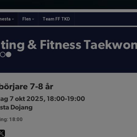
nesta
Flen
Team FF TKD
ting & Fitness Taekwo
-⚪️⚫️
örjare 7-8 år
dag 7 okt 2025, 18:00-19:00
sta Dojang
ing: 18:00