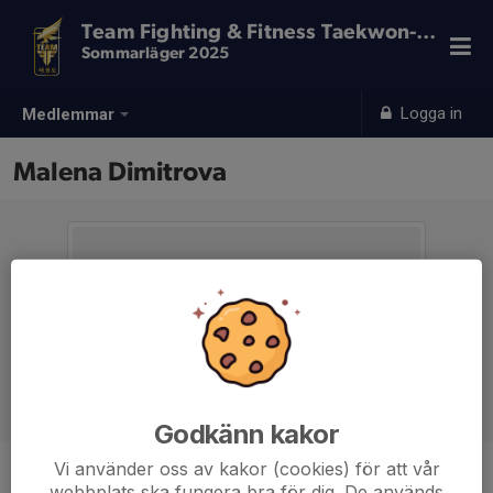
Team Fighting & Fitness Taekwon-Do
Sommarläger 2025
Logga in
Medlemmar
Malena Dimitrova
Godkänn kakor
Vi använder oss av kakor (cookies) för att vår
Ålder
14 år
webbplats ska fungera bra för dig. De används