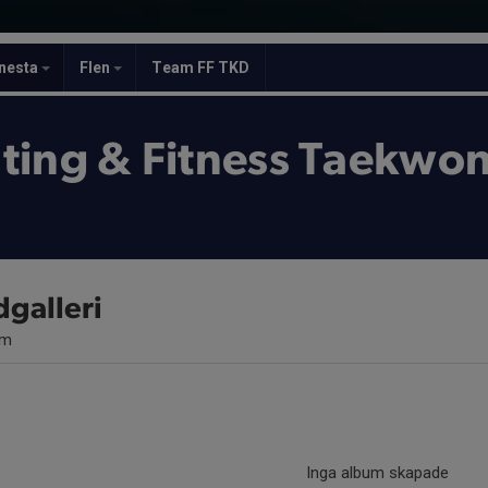
nesta
Flen
Team FF TKD
ting & Fitness Taekwo
dgalleri
um
Inga album skapade