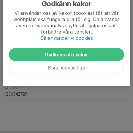
FAKTURAADRESS
Godkänn kakor
Gnesta - Team Fighting & Fitness Taekwon-Do
Vi använder oss av kakor (cookies) för att vår
C/O: Markus Känngård
webbplats ska fungera bra för dig. De används
Önnersta Kulle
även för webbanalys i syfte att hjälpa oss att
646 94 Björnlunda
förbättra våra tjänster.
FÖRENINGSNUMMER
Så använder vi cookies
35282-68
Godkänn alla kakor
ORG. NUMMER
819001-3113
Bara nödvändiga
BANKGIRO
5797-6631
SWISH-NUMMER
1236342729