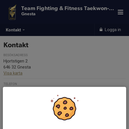
Team Fighting & Fitness Taekwon-Do
Gnesta
Logga in
Kontakt
Kontakt
BESÖKSADRESS
Hjortstigen 2
646 32 Gnesta
Visa karta
TELEFON
(+46) 0709463140
E-POST
info@fighting-fitness.se