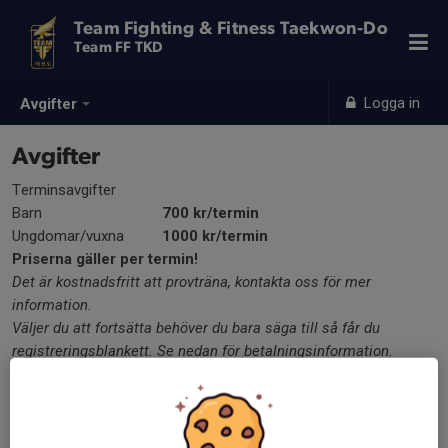
Team Fighting & Fitness Taekwon-Do
Team FF TKD
Logga in
Avgifter
Avgifter
Terminsavgifter
Barn
700 kr/termin
Ungdomar/vuxna
1000 kr/termin
Priserna gäller per termin!
Det är kostnadsfritt att provträna, kontakta oss för mer
information.
Väljer du att fortsätta behöver du bara säga till så får du
registreringsblankett. Se nedan för betalningsinformation.
Under terminen anordnas ibland seminarium, träningsläger och
gradering, dessa betalas separat.
FAMILJERABATT!