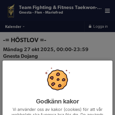
Team Fighting & Fitness Taekwon-Do
Gnesta - Flen - Mariefred
Logga in
Kalender
-= HÖSTLOV =-
Måndag 27 okt 2025, 00:00-23:59
Gnesta Dojang
Samling: 00:00
Ingen träning på höstlovet!
Godkänn kakor
Vi använder oss av kakor (cookies) för att vår
webbplats ska fungera bra för dig. De används