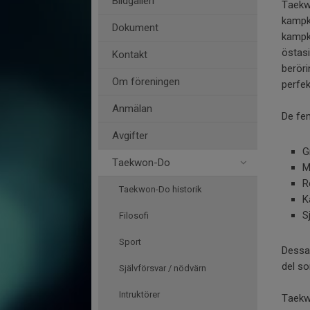
Bildgalleri
Taekwo
kampk
Dokument
kampko
östas
Kontakt
beröri
Om föreningen
perfek
Anmälan
De fe
Avgifter
G
Taekwon-Do
M
R
Taekwon-Do historik
S
Filosofi
Sport
Dessa 
del so
Självförsvar / nödvärn
Intruktörer
Taekwo