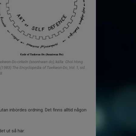
ekwon-Do-cirkeln (soonhwan do), källa: Choi Hong
 (1983) The Encyclopedia of Taekwon-Do, Vol. 1, sid.
8
an inbördes ordning. Det finns alltid någon
et ut så här: