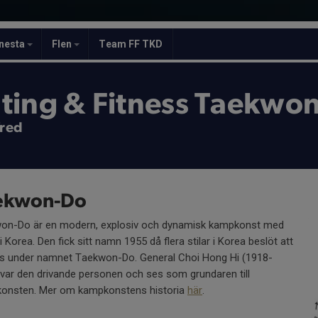
nesta
Flen
Team FF TKD
ting & Fitness Taekwo
fred
ekwon-Do
on-Do är en modern, explosiv och dynamisk kampkonst med
 i Korea. Den fick sitt namn 1955 då flera stilar i Korea beslöt att
s under namnet Taekwon-Do. General Choi Hong Hi (1918-
var den drivande personen och ses som grundaren till
onsten. Mer om kampkonstens historia
här
.