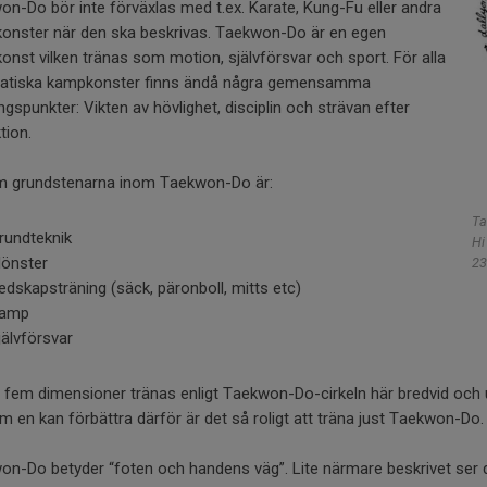
n-Do bör inte förväxlas med t.ex. Karate, Kung-Fu eller andra
onster när den ska beskrivas. Taekwon-Do är en egen
nst vilken tränas som motion, självförsvar och sport. För alla
iatiska kampkonster finns ändå några gemensamma
ngspunkter: Vikten av hövlighet, disciplin och strävan efter
tion.
m grundstenarna inom Taekwon-Do är:
Ta
rundteknik
Hi
önster
23
edskapsträning (säck, päronboll, mitts etc)
Kamp
jälvförsvar
fem dimensioner tränas enligt Taekwon-Do-cirkeln här bredvid och ut
m en kan förbättra därför är det så roligt att träna just Taekwon-Do.
n-Do betyder “foten och handens väg”. Lite närmare beskrivet ser d