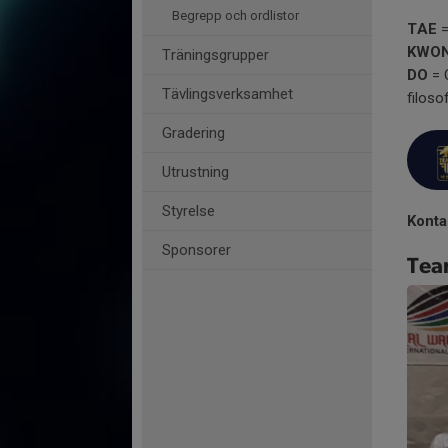
Begrepp och ordlistor
TAE
=
KWO
Träningsgrupper
DO
= 
Tävlingsverksamhet
filoso
Gradering
Utrustning
Styrelse
Konta
Sponsorer
Tea