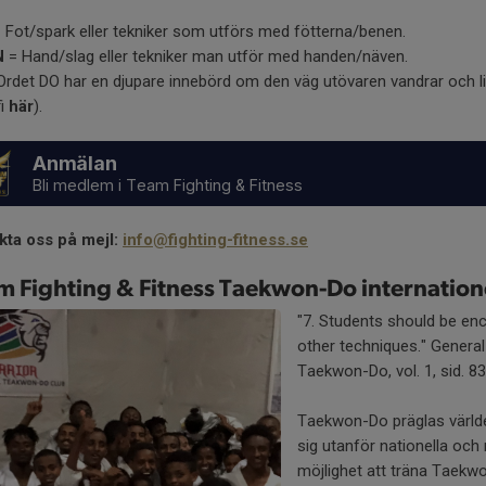
 Fot/spark eller tekniker som utförs med fötterna/benen.
N
= Hand/slag eller tekniker man utför med handen/näven.
Ordet DO har en djupare innebörd om den väg utövaren vandrar och l
fi
här
).
Anmälan
Bli medlem i Team Fighting & Fitness
kta oss på mejl:
info@fighting-fitness.se
m Fighting & Fitness Taekwon-Do internatione
"7. Students should be enc
other techniques." Genera
Taekwon-Do, vol. 1, sid. 83
Taekwon-Do präglas värld
sig utanför nationella och 
möjlighet att träna Taekwo