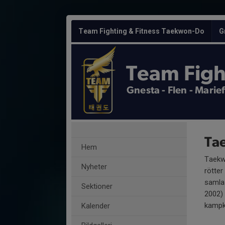
Team Fighting & Fitness Taekwon-Do
G
Team Figh
Gnesta - Flen - Marie
Ta
Hem
Taekw
Nyheter
rötter
samla
Sektioner
2002) 
kampk
Kalender