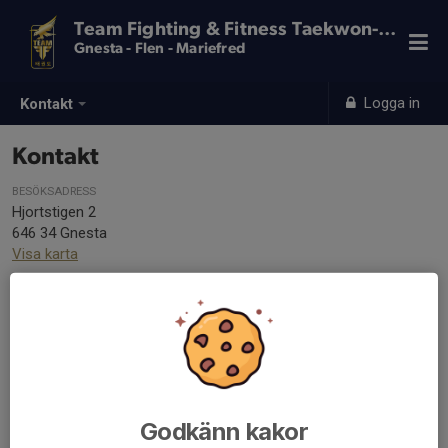
Team Fighting & Fitness Taekwon-Do
Gnesta - Flen - Mariefred
Logga in
Kontakt
Kontakt
BESÖKSADRESS
Hjortstigen 2
646 34 Gnesta
Visa karta
TELEFON
(+46) 0709463140
E-POST
info@fighting-fitness.se
Godkänn kakor