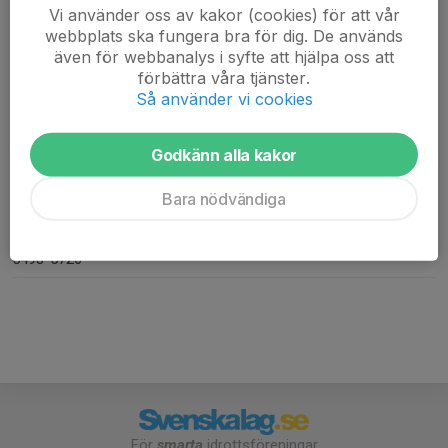
FAKTURAADRESS
Vi använder oss av kakor (cookies) för att vår
Team Fighting & Fitness Taekwon-Do
webbplats ska fungera bra för dig. De används
C/O: Malin Hannu
även för webbanalys i syfte att hjälpa oss att
Marielundsgatan 11B
förbättra våra tjänster.
646 34 Gnesta
Så använder vi cookies
MEJLA PDF-FAKTUROR TILL
ekonomi@fighting-fitness.se
Godkänn alla kakor
ORG. NUMMER
Bara nödvändiga
802519-8451
BANKGIRO
5498-5726
För
smarta
idrottsföreningar