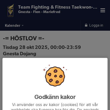
Team Fighting & Fitness Taekwon-Do
Gnesta - Flen - Mariefred
Logga in
Kalender
-= HÖSTLOV =-
Tisdag 28 okt 2025, 00:00-23:59
Gnesta Dojang
Samling: 00:00
Ingen träning på höstlovet!
Godkänn kakor
Vi använder oss av kakor (cookies) för att vår
webbplats ska fungera bra för dig. De används