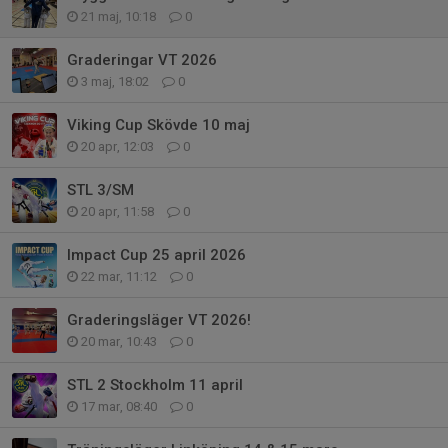
21 maj, 10:18
0
Graderingar VT 2026
3 maj, 18:02
0
Viking Cup Skövde 10 maj
20 apr, 12:03
0
STL 3/SM
20 apr, 11:58
0
Impact Cup 25 april 2026
22 mar, 11:12
0
Graderingsläger VT 2026!
20 mar, 10:43
0
STL 2 Stockholm 11 april
17 mar, 08:40
0