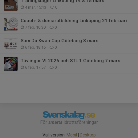
Träningsläger Linköping 14 & 15 mars
4 mar, 15:13
0
Coach- & domarutbildning Linköping 21 februari
7 feb, 10:30
0
Sam Do Kwan Cup Göteborg 8 mars
6 feb, 18:16
0
Tävlingar Vt 2026 och STL 1 Göteborg 7 mars
6 feb, 17:57
0
För
smarta
idrottsföreningar
Välj version:
Mobil
|
Desktop