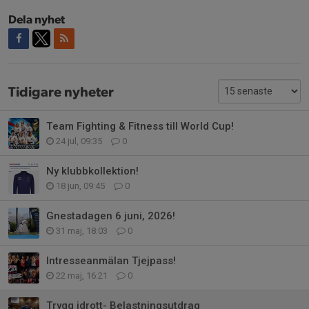
Dela nyhet
Tidigare nyheter
Team Fighting & Fitness till World Cup!
24 jul, 09:35
0
Ny klubbkollektion!
18 jun, 09:45
0
Gnestadagen 6 juni, 2026!
31 maj, 18:03
0
Intresseanmälan Tjejpass!
22 maj, 16:21
0
Trygg idrott- Belastningsutdrag