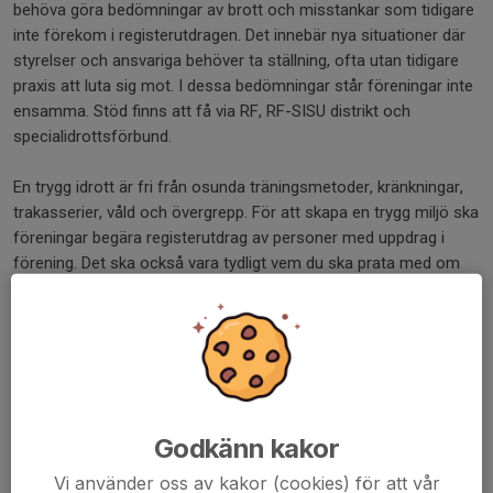
behöva göra bedömningar av brott och misstankar som tidigare
inte förekom i registerutdragen. Det innebär nya situationer där
styrelser och ansvariga behöver ta ställning, ofta utan tidigare
praxis att luta sig mot. I dessa bedömningar står föreningar inte
ensamma. Stöd finns att få via RF, RF-SISU distrikt och
specialidrottsförbund.
En trygg idrott är fri från osunda träningsmetoder, kränkningar,
trakasserier, våld och övergrepp. För att skapa en trygg miljö ska
föreningar begära registerutdrag av personer med uppdrag i
förening. Det ska också vara tydligt vem du ska prata med om
värdegrunden bryts.
Om du är orolig för någonting i din förening ska du i första hand
vända dig till föreningens styrelse. Styrelsen är ansvarig och kan
till exempel avsluta ett samarbete med en tränare.
Om det finns hinder att vända sig till föreningens styrelse, kan du
höra av dig till ditt specialidrottsförbund (SF) eller något av våra
Godkänn kakor
19 RF-SISU distrikt som kan hjälpa till att föra dialog med
Vi använder oss av kakor (cookies) för att vår
föreningen eller guida rätt.