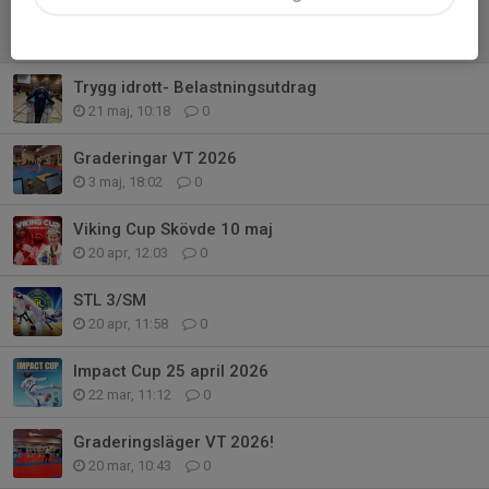
Intresseanmälan Tjejpass!
22 maj, 16:21
0
Trygg idrott- Belastningsutdrag
21 maj, 10:18
0
Graderingar VT 2026
3 maj, 18:02
0
Viking Cup Skövde 10 maj
20 apr, 12:03
0
STL 3/SM
20 apr, 11:58
0
Impact Cup 25 april 2026
22 mar, 11:12
0
Graderingsläger VT 2026!
20 mar, 10:43
0