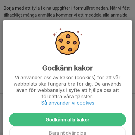
Börja med att fylla i dina uppgifter i formuläret nedan. När vi fått
tillräckligt många anmälda kommer vi att meddela alla anmälda
när vi drar igång! Så håll till godo!
Dela nyhet
Tidigare nyheter
Godkänn kakor
Vi använder oss av kakor (cookies) för att vår
Team Fighting & Fitness till World Cup!
webbplats ska fungera bra för dig. De används
24 jul, 09:35
0
även för webbanalys i syfte att hjälpa oss att
förbättra våra tjänster.
Ny klubbkollektion!
Så använder vi cookies
18 jun, 09:45
0
Godkänn alla kakor
Gnestadagen 6 juni, 2026!
31 maj, 18:03
0
Bara nödvändiga