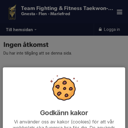
Team Fighting & Fitness Taekwon-Do
Gnesta - Flen - Mariefred
Logga in
Till hemsidan
Ingen åtkomst
Du har inte tillgång att se denna sida.
Godkänn kakor
Vi använder oss av kakor (cookies) för att vår
webbplats ska fungera bra för dig. De används