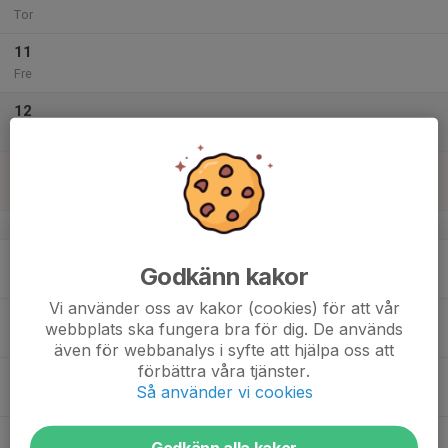
Tor
11
Fre
12
Lör
13
Sön
v.16
14
00:00
-= PÅSKLOV=-
Godkänn kakor
23:59
Mån
Gnesta & Flen Dojang
Vi använder oss av kakor (cookies) för att vår
15
00:00
-= PÅSKLOV=-
webbplats ska fungera bra för dig. De används
23:59
Tis
Gnesta & Flen Dojang
även för webbanalys i syfte att hjälpa oss att
förbättra våra tjänster.
16
00:00
-= PÅSKLOV=-
Så använder vi cookies
23:59
Ons
Gnesta & Flen Dojang
17
00:00
-= PÅSKLOV=-
Godkänn alla kakor