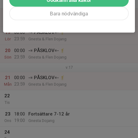
23:59
Tor
Gnesta & Flen Dojang
Bara nödvändiga
18
00:00
-= PÅSKLOV=-
23:59
Fre
Gnesta & Flen Dojang
19
00:00
-= PÅSKLOV=-
23:59
Lör
Gnesta & Flen Dojang
20
00:00
-= PÅSKLOV=-
23:59
Sön
Gnesta & Flen Dojang
v.17
21
00:00
-= PÅSKLOV=-
23:59
Mån
Gnesta & Flen Dojang
22
Tis
23
18:00
Fortsättare 7-12 år
19:00
Ons
Gnesta Dojang
24