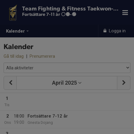
Team Fighting & Fitness Taekwon-Do
Fortsättare 7-11 år ⚪️🟡-🟢
Logga in
Kalender
Kalender
Gå till idag
|
Prenumerera
April 2025
1
Tis
2
18:00
Fortsättare 7-12 år
19:00
Ons
Gnesta Dojang
3