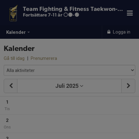
Team Fighting & Fitness Taekwon-Do
Fortsättare 7-11 år ⚪️🟡-🟢
Logga in
Kalender
Kalender
Gå till idag
|
Prenumerera
Juli 2025
1
Tis
2
Ons
3