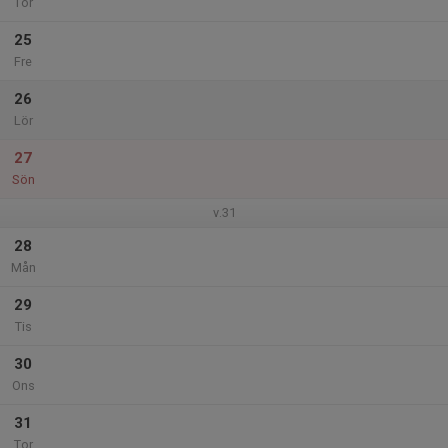
Tor
25
Fre
26
Lör
27
Sön
v.31
28
Mån
29
Tis
30
Ons
31
Tor