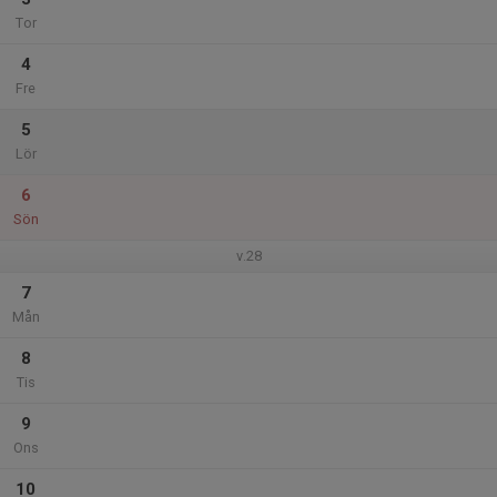
Tor
4
Fre
5
Lör
6
Sön
v.28
7
Mån
8
Tis
9
Ons
10