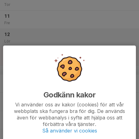
Tor
11
Fre
12
Lör
13
Sön
v.29
14
Mån
Godkänn kakor
15
Vi använder oss av kakor (cookies) för att vår
Tis
webbplats ska fungera bra för dig. De används
16
även för webbanalys i syfte att hjälpa oss att
förbättra våra tjänster.
Ons
Så använder vi cookies
17