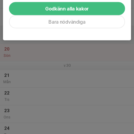
Tor
Godkänn alla kakor
18
Fre
Bara nödvändiga
19
Lör
20
Sön
v.30
21
Mån
22
Tis
23
Ons
24