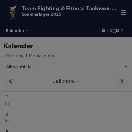
Team Fighting & Fitness Taekwon-Do
Sommarläger 2025
Logga in
Kalender
Kalender
Gå till idag
|
Prenumerera
Juli 2025
1
Tis
2
Ons
3