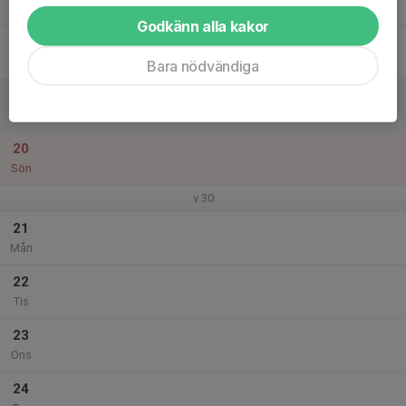
Tor
Godkänn alla kakor
18
Fre
Bara nödvändiga
19
Lör
20
Sön
v.30
21
Mån
22
Tis
23
Ons
24