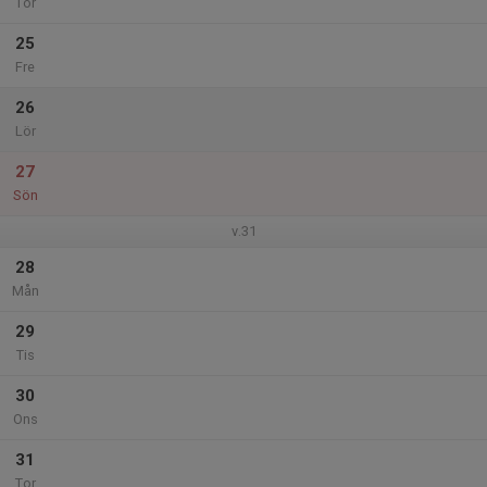
Tor
25
Fre
26
Lör
27
Sön
v.31
28
Mån
29
Tis
30
Ons
31
Tor