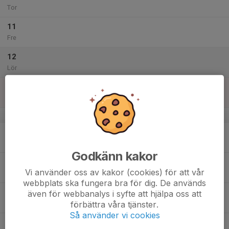
Tor
11
Fre
12
Lör
13
Sön
v.29
14
Mån
Godkänn kakor
15
Vi använder oss av kakor (cookies) för att vår
Tis
webbplats ska fungera bra för dig. De används
16
även för webbanalys i syfte att hjälpa oss att
förbättra våra tjänster.
Ons
Så använder vi cookies
17