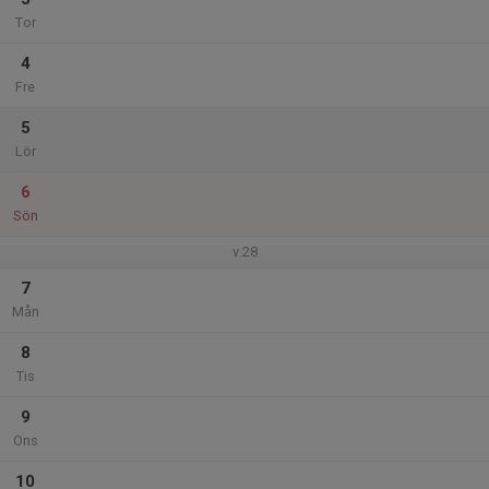
Tor
4
Fre
5
Lör
6
Sön
v.28
7
Mån
8
Tis
9
Ons
10