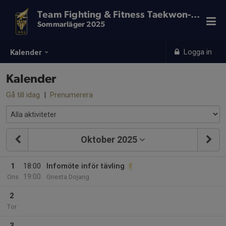
Team Fighting & Fitness Taekwon-Do
Sommarläger 2025
Logga in
Kalender
Kalender
Gå till idag
|
Prenumerera
Oktober 2025
1
18:00
Infomöte inför tävling
19:00
Ons
Gnesta Dojang
2
Tor
3