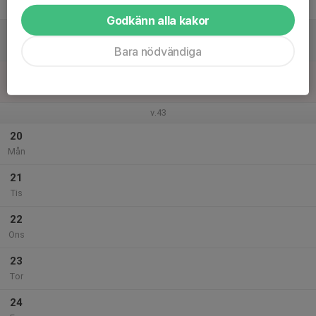
Fre
Godkänn alla kakor
18
Lör
Bara nödvändiga
19
Sön
v.43
20
Mån
21
Tis
22
Ons
23
Tor
24