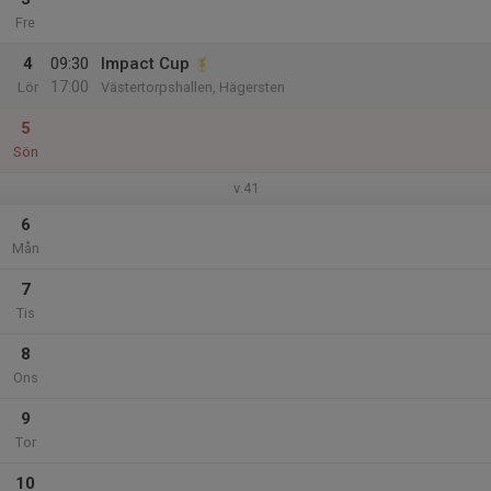
Fre
4
09:30
Impact Cup
17:00
Lör
Västertorpshallen, Hägersten
5
Sön
v.41
6
Mån
7
Tis
8
Ons
9
Tor
10