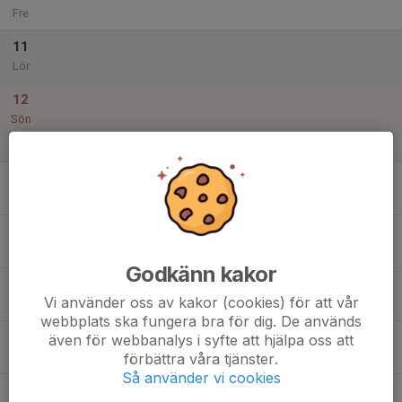
Fre
11
Lör
12
Sön
v.42
13
Mån
14
Tis
Godkänn kakor
15
Vi använder oss av kakor (cookies) för att vår
Ons
webbplats ska fungera bra för dig. De används
16
även för webbanalys i syfte att hjälpa oss att
förbättra våra tjänster.
Tor
Så använder vi cookies
17