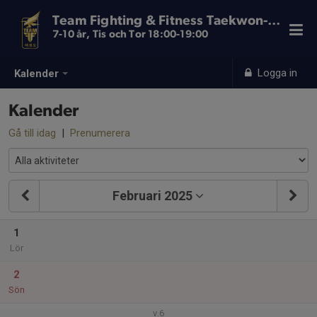
Team Fighting & Fitness Taekwon-Do
7-10 år, Tis och Tor 18:00-19:00
Logga in
Kalender
Kalender
Gå till idag
|
Prenumerera
Februari 2025
1
Lör
2
Sön
v.6