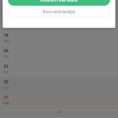
17
Mån
Bara nödvändiga
18
Tis
19
Ons
20
Tor
21
Fre
22
Lör
23
Sön
v.9