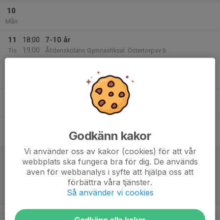
10
Mån
11
18:00
7-10 år
19:00
Tis
Ålidenskolans Gymnastiksal. Östertorpsv.6
12
Ons
13
18:00
7-10 år
19:00
Tor
Ålidenskolans Gymnastiksal. Östertorpsv.6
14
Godkänn kakor
Fre
Vi använder oss av kakor (cookies) för att vår
15
webbplats ska fungera bra för dig. De används
Lör
även för webbanalys i syfte att hjälpa oss att
förbättra våra tjänster.
16
Så använder vi cookies
Sön
v.8
Godkänn alla kakor