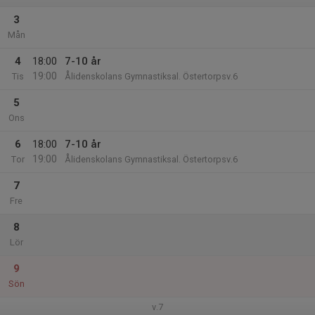
3
Mån
4
18:00
7-10 år
19:00
Tis
Ålidenskolans Gymnastiksal. Östertorpsv.6
5
Ons
6
18:00
7-10 år
19:00
Tor
Ålidenskolans Gymnastiksal. Östertorpsv.6
7
Fre
8
Lör
9
Sön
v.7