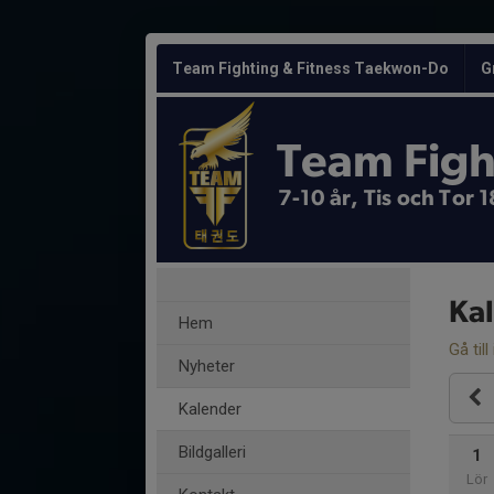
Team Fighting & Fitness Taekwon-Do
G
Team Figh
7-10 år, Tis och Tor
Ka
Hem
Gå till
Nyheter
Kalender
Bildgalleri
1
Lör