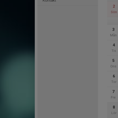
Kontakt
2
Sön
3
Mån
4
Tis
5
Ons
6
Tor
7
Fre
8
Lör