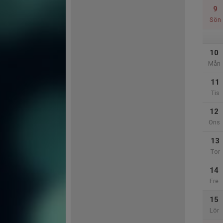
9
Sön
10
Mån
11
Tis
12
Ons
13
Tor
14
Fre
15
Lör