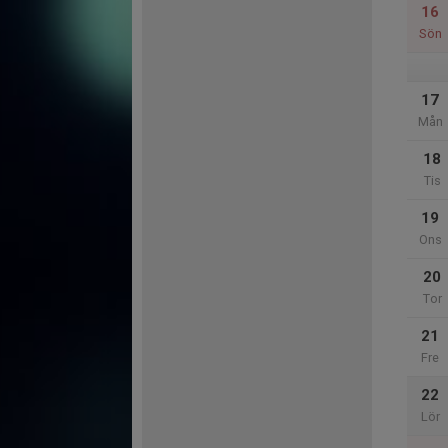
16
Sön
17
Mån
18
Tis
19
Ons
20
Tor
21
Fre
22
Lör