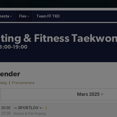
nesta
Flen
Team FF TKD
ting & Fitness Taekwo
 18:00-19:00
lender
 idag
|
Prenumerera
Mars 2025
00:00
-= SPORTLOV =-
23:59
Gnesta & Flen Dojang