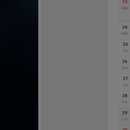
23
Sön
24
Mån
25
Tis
26
Ons
27
Tor
28
Fre
29
Lör