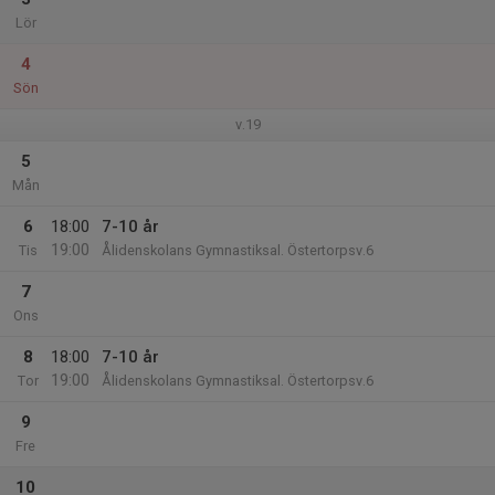
Lör
4
Sön
v.19
5
Mån
6
18:00
7-10 år
19:00
Tis
Ålidenskolans Gymnastiksal. Östertorpsv.6
7
Ons
8
18:00
7-10 år
19:00
Tor
Ålidenskolans Gymnastiksal. Östertorpsv.6
9
Fre
10