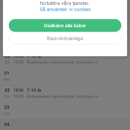
18:00
förbättra våra tjänster.
Lör
Stockholm
Så använder vi cookies
18
08:00
Impact Cup
16:00
Sön
Stockholm
Godkänn alla kakor
v.21
Bara nödvändiga
19
Mån
20
18:00
7-10 år
19:00
Tis
Ålidenskolans Gymnastiksal. Östertorpsv.6
21
Ons
22
18:00
7-10 år
19:00
Tor
Ålidenskolans Gymnastiksal. Östertorpsv.6
23
Fre
24