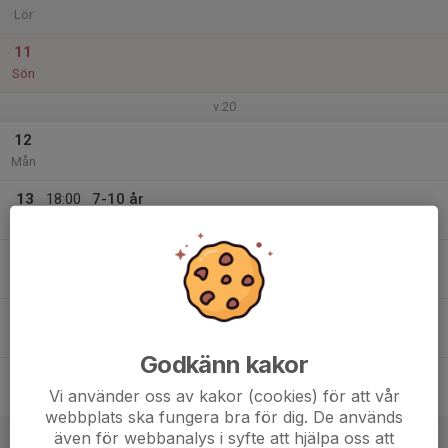
Lör
11
Sön
v.20
12
Mån
13
18:00
7-10 år
19:00
Tis
Ålidenskolans Gymnastiksal. Östertorpsv.6
14
Ons
15
18:00
7-10 år
19:00
Tor
Ålidenskolans Gymnastiksal. Östertorpsv.6
Godkänn kakor
16
Vi använder oss av kakor (cookies) för att vår
Fre
webbplats ska fungera bra för dig. De används
17
08:00
Svenska TKD-ligan 3 & SM
även för webbanalys i syfte att hjälpa oss att