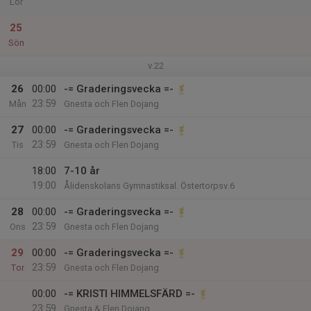
Lör
25
Sön
v.22
26
00:00
-= Graderingsvecka =-
23:59
Mån
Gnesta och Flen Dojang
27
00:00
-= Graderingsvecka =-
23:59
Tis
Gnesta och Flen Dojang
18:00
7-10 år
19:00
Ålidenskolans Gymnastiksal. Östertorpsv.6
28
00:00
-= Graderingsvecka =-
23:59
Ons
Gnesta och Flen Dojang
29
00:00
-= Graderingsvecka =-
23:59
Tor
Gnesta och Flen Dojang
00:00
-= KRISTI HIMMELSFÄRD =-
23:59
Gnesta & Flen Dojang