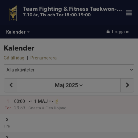
Team Fighting & Fitness Taekwon-Do
7-10 år, Tis och Tor 18:00-19:00
Logga in
Kalender
Kalender
Gå till idag
|
Prenumerera
Maj 2025
1
00:00
-= 1 MAJ =-
23:59
Tor
Gnesta & Flen Dojang
2
Fre
3